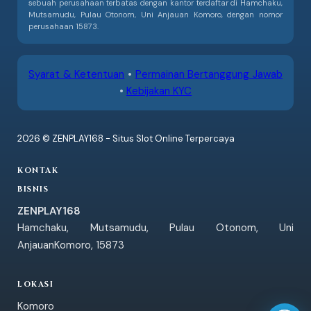
sebuah perusahaan terbatas dengan kantor terdaftar di Hamchaku,
Mutsamudu, Pulau Otonom, Uni Anjauan Komoro, dengan nomor
perusahaan 15873.
Syarat & Ketentuan
•
Permainan Bertanggung Jawab
•
Kebijakan KYC
2026 © ZENPLAY168 - Situs Slot Online Terpercaya
KONTAK
BISNIS
ZENPLAY168
Hamchaku, Mutsamudu, Pulau Otonom, Uni
Anjauan
Komoro
,
15873
LOKASI
Komoro