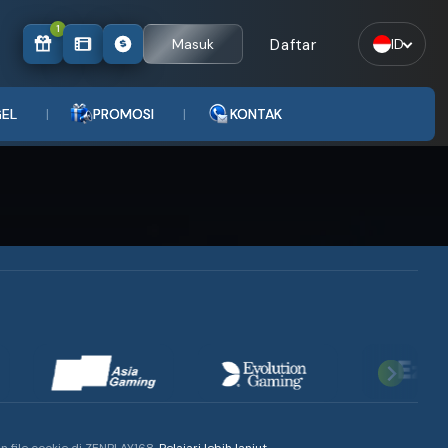
1
Daftar
Masuk
ID
EL
PROMOSI
KONTAK